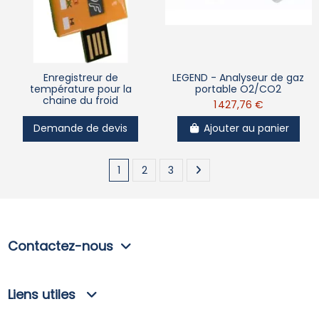
Enregistreur de
LEGEND - Analyseur de gaz
température pour la
portable O2/CO2
chaine du froid
1 427,76 €
Demande de devis
Ajouter au panier
1
2
3
Contactez-nous
Liens utiles