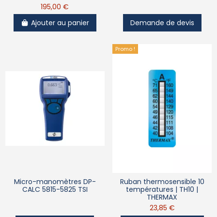
195,00 €
Ajouter au panier
Demande de devis
Promo !
Micro-manomètres DP-
Ruban thermosensible 10
CALC 5815-5825 TSI
températures | TH10 |
THERMAX
23,85 €