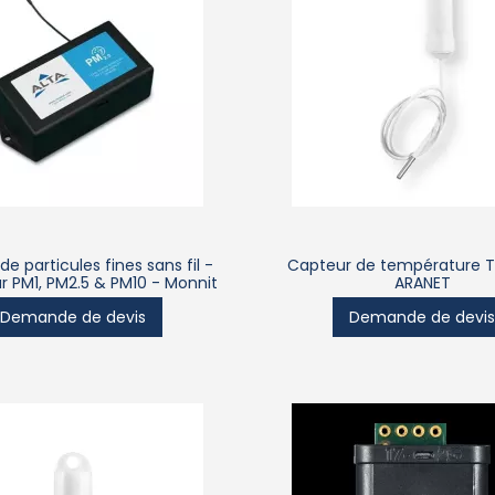
e particules fines sans fil -
Capteur de température T
 PM1, PM2.5 & PM10 - Monnit
ARANET
Demande de devis
Demande de devi