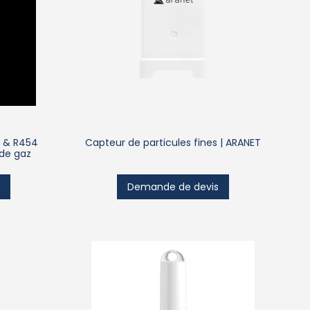
2 & R454
Capteur de particules fines | ARANET
 de gaz
s
Demande de devis