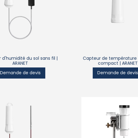
d'humidité du sol sans fil |
Capteur de température s
ARANET
compact | ARANET
Demande de devis
Demande de devi