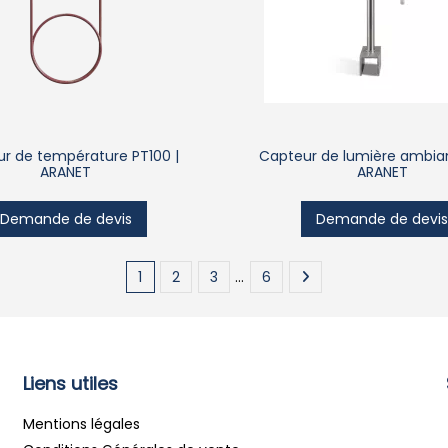
r de température PT100 |
Capteur de lumière ambian
ARANET
ARANET
Demande de devis
Demande de devi
1
2
3
…
6
Liens utiles
Mentions légales