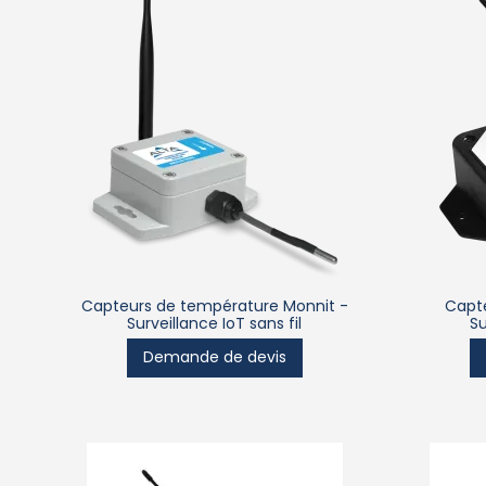
Capteurs de température Monnit -
Capte
Surveillance IoT sans fil
Su
Demande de devis