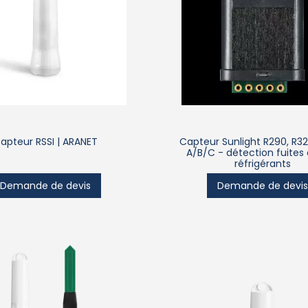
apteur RSSI | ARANET
Capteur Sunlight R290, R3
A/B/C - détection fuites
réfrigérants
Demande de devis
Demande de devi