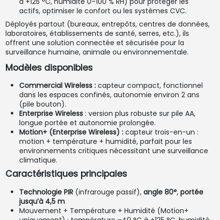
à +125 °C, humidité 0–100 % RH) pour protéger les
actifs, optimiser le confort ou les systèmes CVC.
Déployés partout (bureaux, entrepôts, centres de données,
laboratoires, établissements de santé, serres, etc.), ils
offrent une solution connectée et sécurisée pour la
surveillance humaine, animale ou environnementale.
Modèles disponibles
Commercial Wireless :
capteur compact, fonctionnel
dans les espaces confinés, autonomie environ 2 ans
(pile bouton).
Enterprise Wireless
: version plus robuste sur pile AA,
longue portée et autonomie prolongée.
Motion+ (Enterprise Wireless) :
capteur trois-en-un :
motion + température + humidité, parfait pour les
environnements critiques nécessitant une surveillance
climatique.
Caractéristiques principales
Technologie PIR
(infrarouge passif),
angle 80°
,
portée
jusqu’à 4,5 m
Mouvement + Température + Humidité (Motion+
uniquement) : température –40 °C à +125 °C, humidité