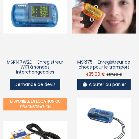
MSR147W2D - Enregistreur
MSR175 – Enregistreur de
WiFi à sondes
chocs pour le transport
interchangeables
435,00 €
657,50 €
Demande de devis
Ajouter au panier
DISPONIBLE EN LOCATION OU
DÉMONSTRATION