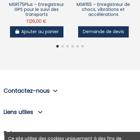
MSR175Plus – Enregistreur
MSR165 – Enregistreur de
GPS pour le suivi des
chocs, vibrations et
transports
accélérations
1 126,00 €
Ajouter au panier
Demande de devis
Contactez-nous
Liens utiles
Suivez-nous
Ce site utilise des cookies uniquement à des fins de