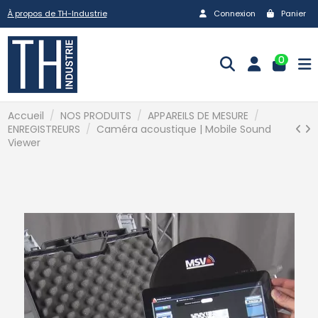
À propos de TH-Industrie
Connexion
Panier
0
Accueil
NOS PRODUITS
APPAREILS DE MESURE
ENREGISTREURS
Caméra acoustique | Mobile Sound
Viewer