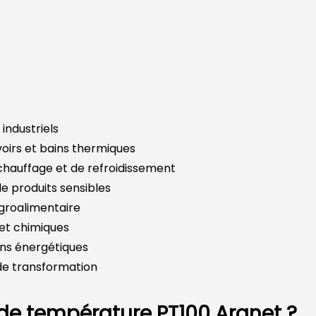
industriels
oirs et bains thermiques
chauffage et de refroidissement
e produits sensibles
agroalimentaire
et chimiques
ons énergétiques
de transformation
 de température PT100 Aranet ?