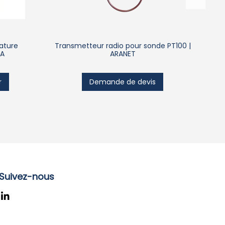
ature
Transmetteur radio pour sonde PT100 |
Cap
4A
ARANET
r
Demande de devis
Suivez-nous