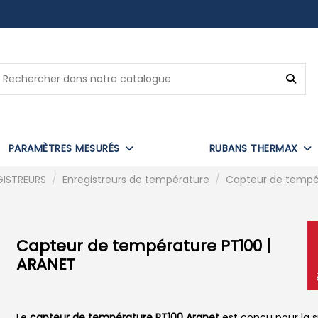
PARAMÈTRES MESURÉS
RUBANS THERMAX
GISTREURS
Enregistreurs de température
Capteur de tempér
Capteur de température PT100 |
ARANET
Le
capteur de température PT100 Aranet
est conçu pour la s