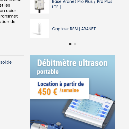
Base Aranet Pro Plus / Pro Plus
et les
LTE |...
en acier
transmet
ation de
Capteur RSSI | ARANET
solide