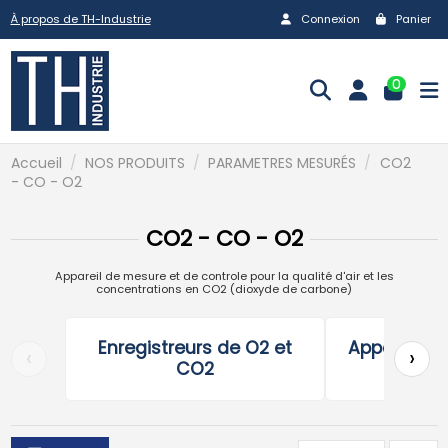
À propos de TH-Industrie
Connexion
Panier
0
Accueil
NOS PRODUITS
PARAMETRES MESURÉS
CO2
- CO - O2
CO2 - CO - O2
Appareil de mesure et de controle pour la qualité d'air et les
concentrations en CO2 (dioxyde de carbone)
Enregistreurs de O2 et
Appareils 
‹
›
CO2
O2 