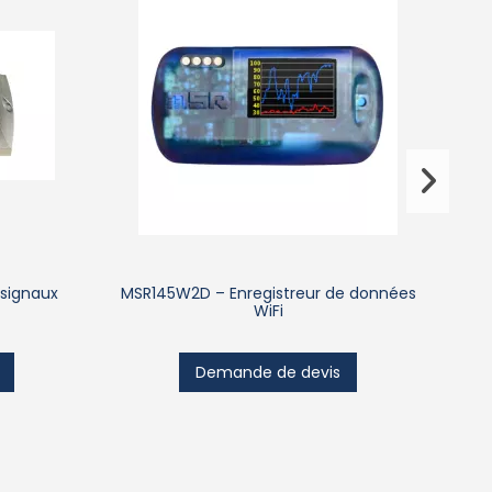
 signaux
MSR145W2D – Enregistreur de données
M
WiFi
Demande de devis