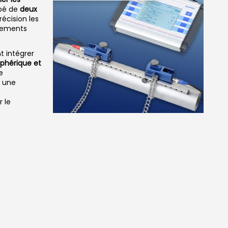
pé de
deux
récision les
énements
 intégrer
sphérique et
e
, une
 le