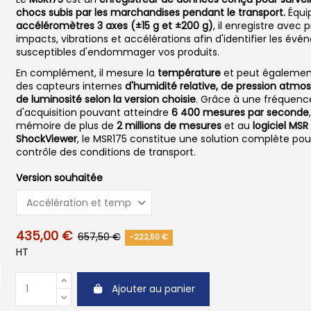
chocs subis par les marchandises pendant le transport.
Équi
accéléromètres 3 axes (±15 g et ±200 g)
, il enregistre avec p
impacts, vibrations et accélérations afin d'identifier les év
susceptibles d'endommager vos produits.
En complément, il mesure la
température
et peut également
des capteurs internes
d'humidité relative, de pression atmo
de luminosité selon la version choisie
. Grâce à une fréquenc
d'acquisition pouvant atteindre
6 400 mesures par seconde
mémoire de plus de
2 millions de mesures
et au
logiciel MSR
ShockViewer
, le MSR175 constitue une solution complète pour
contrôle des conditions de transport.
Version souhaitée
435,00 €
657,50 €
-222,50 €
HT
Ajouter au panier