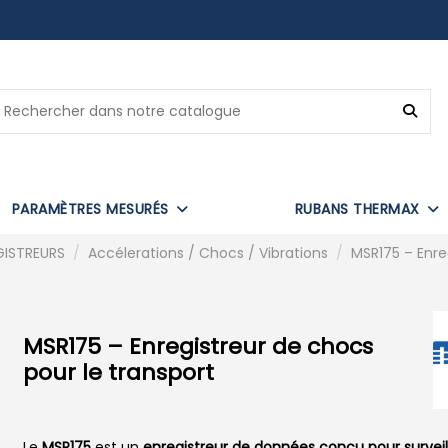
PARAMÈTRES MESURÉS
RUBANS THERMAX
GISTREURS
Accélerations / Chocs / Vibrations
MSR175 – Enre
MSR175 – Enregistreur de chocs
pour le transport
Le
MSR175
est un
enregistreur de données conçu pour surveill