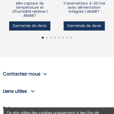
Mini capteur de
Transmetteur 4-20 mA
température et
avec alimentation
d'humidité relative |
intégrée | ARANET
ARANET
Demande de devis
Demande de devis
Contactez-nous
Liens utiles
Suivez-nous
Ce site utilise des cookies uniquement à des fins de